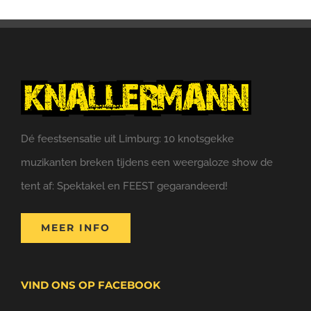
Dé feestsensatie uit Limburg: 10 knotsgekke
muzikanten breken tijdens een weergaloze show de
tent af: Spektakel en FEEST gegarandeerd!
MEER INFO
VIND ONS OP FACEBOOK