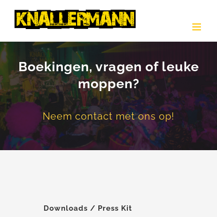
Ga
naar
inhoud
Boekingen, vragen of leuke
moppen?
Neem contact met ons op!
Downloads / Press Kit