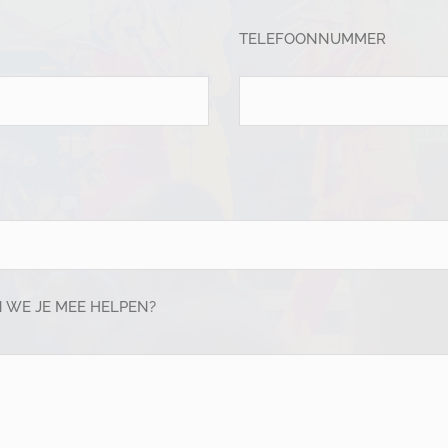
TELEFOONNUMMER
WE JE MEE HELPEN?