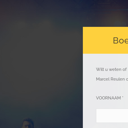
Boe
Wilt u weten of
Marcel Reulen o
VOORNAAM *