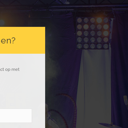
pen?
act op met