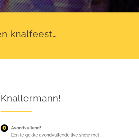
en knalfeest…
Knallermann!
Avondvullend!
Een té gekke avondvullende live show met