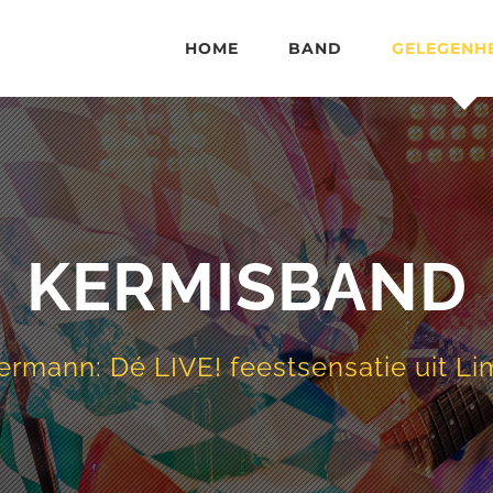
HOME
BAND
GELEGENH
KERMISBAND
ermann: Dé LIVE! feestsensatie uit L