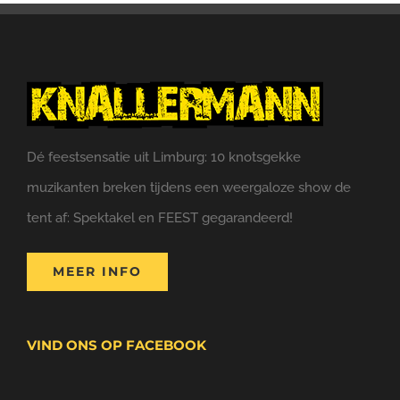
Dé feestsensatie uit Limburg: 10 knotsgekke
muzikanten breken tijdens een weergaloze show de
tent af: Spektakel en FEEST gegarandeerd!
MEER INFO
VIND ONS OP FACEBOOK