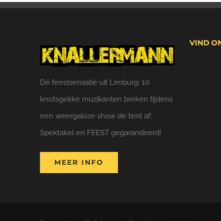
VIND O
Dé feestsensatie uit Limburg: 10
knotsgekke muzikanten breken tijdens
een weergaloze show de tent af:
Spektakel en FEEST gegarandeerd!
MEER INFO