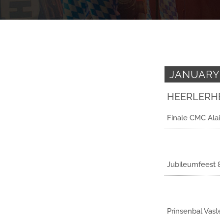
JANUARY
HEERLERH
Finale CMC Alai
Jubileumfeest 8
Prinsenbal Vast