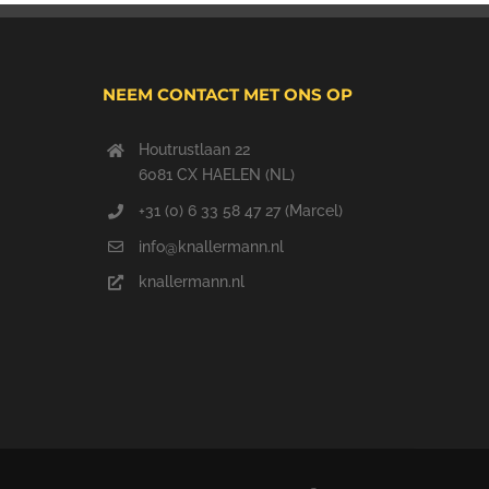
NEEM CONTACT MET ONS OP
Houtrustlaan 22
6081 CX HAELEN (NL)
+31 (0) 6 33 58 47 27 (Marcel)
info@knallermann.nl
knallermann.nl