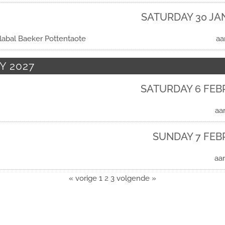
SATURDAY 30 JA
labal Baeker Pottentaote
aa
Y 2027
SATURDAY 6 FEB
aa
SUNDAY 7 FEB
aa
« vorige
1
2
3
volgende »