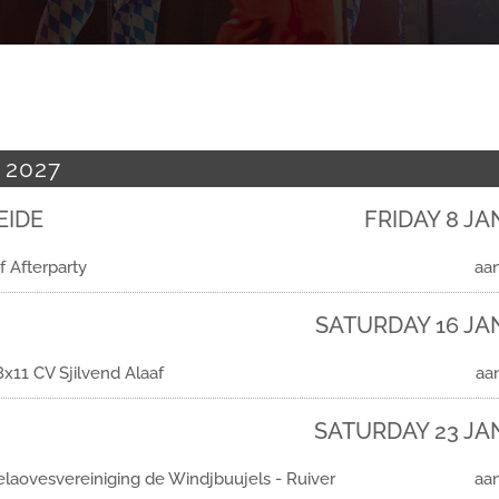
 2027
EIDE
FRIDAY 8 JA
f Afterparty
aan
SATURDAY 16 JA
x11 CV Sjilvend Alaaf
aa
SATURDAY 23 JA
elaovesvereiniging de Windjbuujels - Ruiver
aan